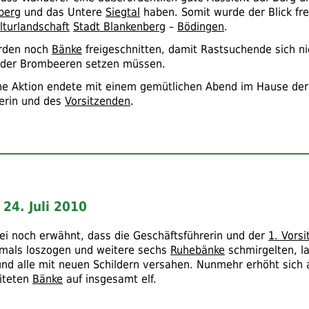
berg
und das Untere
Siegtal
haben. Somit wurde der Blick frei
lturlandschaft
Stadt Blankenberg
–
Bödingen
.
urden noch
Bänke
freigeschnitten, damit Rastsuchende sich ni
oder Brombeeren setzen müssen.
che Aktion endete mit einem gemütlichen Abend im Hause der
erin und des
Vorsitzenden
.
 24. Juli 2010
ei noch erwähnt, dass die Geschäftsführerin und der
1. Vors
mals loszogen und weitere sechs
Ruhebänke
schmirgelten, las
 und alle mit neuen Schildern versahen. Nunmehr erhöht sich 
iteten
Bänke
auf insgesamt elf.