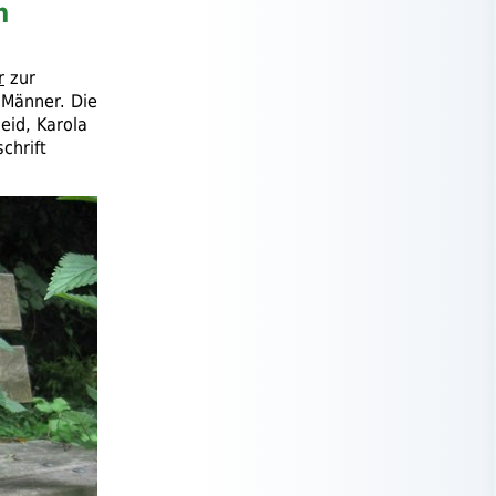
h
r
zur
 Männer. Die
eid, Karola
chrift