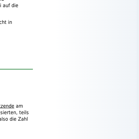
 auf die
cht in
itzende
am
ierten, teils
also die Zahl