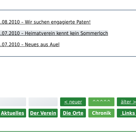
.08.2010 – Wir suchen engagierte Paten!
.07.2010 – Heimatverein kennt kein Sommerloch
.07.2010 – Neues aus Auel
< neuer
^^^^^
älter 
Aktuelles
Der Verein
Die Orte
Chronik
Link