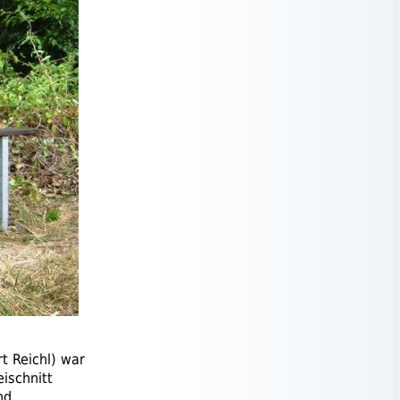
t Reichl) war
ischnitt
nd