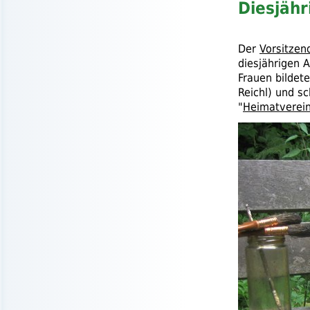
Diesjähr
Der
Vorsitzen
diesjährigen A
Frauen bildet
Reichl) und sc
"
Heimatverein