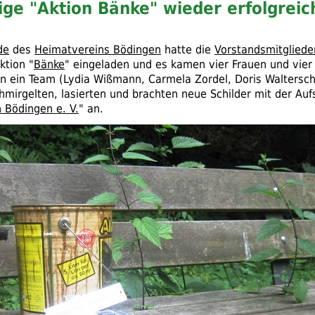
ige "Aktion Bänke" wieder erfolgreic
de
des
Heimatvereins Bödingen
hatte die
Vorstandsmitgliede
ktion "
Bänke
" eingeladen und es kamen vier Frauen und vier
en ein Team (Lydia Wißmann, Carmela Zordel, Doris Waltersch
hmirgelten, lasierten und brachten neue Schilder mit der Aufs
 Bödingen e. V.
" an.