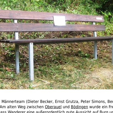
 Männerteam (Dieter Becker, Ernst Grutza, Peter Simons, Ber
. Am alten Weg zwischen
Oberauel
und
Bödingen
wurde ein Fre
dass Wanderer eine außerordentlich gute Aussicht auf Burg u