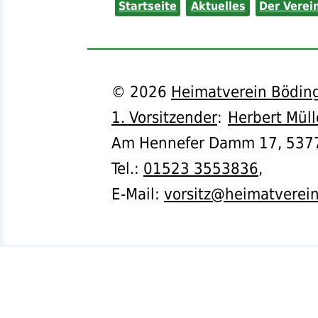
Startseite
Aktuelles
Der Verei
©
2026
Heimatverein Böding
1. Vorsitzender
:
Herbert Müll
Am Hennefer Damm 17,
537
Tel.
:
01523 3553836
,
E-Mail:
vorsitz@heimatverei