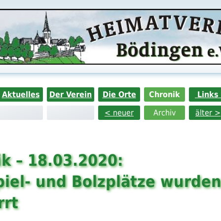
Aktuelles
Der Verein
Die Orte
Chronik
Links
< neuer
Archiv
älter >
k – 18.03.2020:
piel- und Bolzplätze wurde
rrt