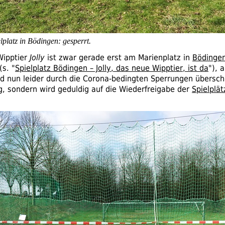
lplatz in Bödingen: gesperrt.
Wipptier
Jolly
ist zwar gerade erst am Marienplatz in
Bödinge
(
s.
"
Spielplatz Bödingen – Jolly, das neue Wipptier, ist da
"), 
rd nun leider durch die Corona-bedingten Sperrungen überscha
g, sondern wird geduldig auf die Wiederfreigabe der
Spielplät