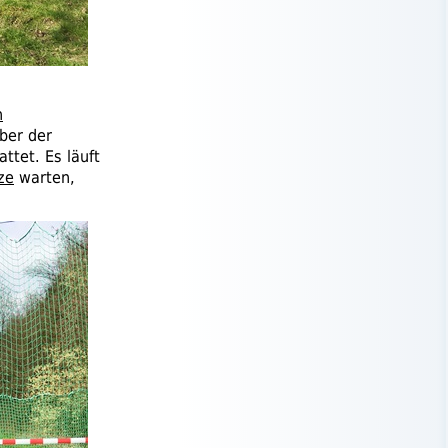
n
aber der
ttet. Es läuft
ze
warten,