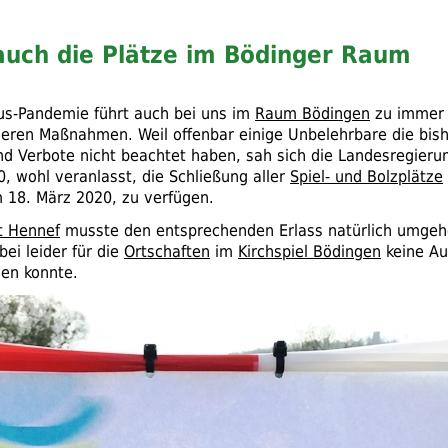
 auch die Plätze im Bödinger Raum
us-Pandemie führt auch bei uns im
Raum Bödingen
zu immer
eren Maßnahmen. Weil offenbar einige Unbelehrbare die bis
d Verbote nicht beachtet haben, sah sich die Landesregieru
, wohl veranlasst, die Schließung aller
Spiel- und Bolzplätze
 18. März 2020, zu verfügen.
t Hennef
musste den entsprechenden Erlass natürlich umge
ei leider für die
Ortschaften
im
Kirchspiel Bödingen
keine A
en konnte.