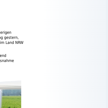
herigen
ng gestern,
im Land
NRW
hend
usnahme