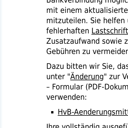
mit einem aktualisiert
mitzuteilen. Sie helfen
fehlerhaften
Lastschrif
Zusatzaufwand sowie z
Gebühren zu vermeide
Dazu bitten wir Sie, da
unter "
Änderung
" zur 
– Formular (
PDF
-Dokume
verwenden:
HvB-Aenderungsmitt
Ihre vollständig ausgefü