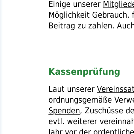
Einige unserer
Mitglied
Möglichkeit Gebrauch, f
Beitrag zu zahlen. Auc
Kassenprüfung
Laut unserer
Vereinssa
ordnungsgemäße Verw
Spenden
, Zuschüsse d
evtl.
weiterer vereinna
Jahr vor der ordentlich