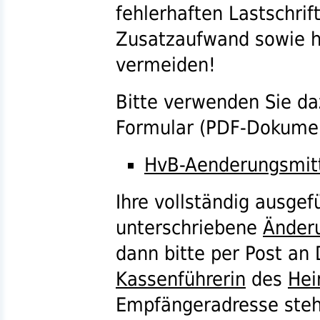
fehlerhaften Lastschri
Zusatzaufwand sowie h
vermeiden!
Bitte verwenden Sie da
Formular (
PDF
-Dokumen
HvB-Aenderungsmitt
Ihre vollständig ausgefü
unterschriebene
Änder
dann bitte per Post an
Kassenführerin
des
Hei
Empfängeradresse steh