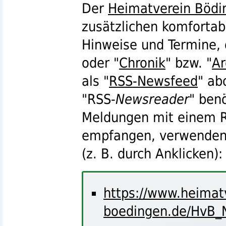
Der
Heimatverein Bödi
zusätzlichen komfortabl
Hinweise und Termine, 
oder "
Chronik
"
bzw.
"
Ar
als "
RSS-Newsfeed
" ab
"
RSS
-
Newsreader
" ben
Meldungen mit einem
empfangen, verwenden 
(
z. B.
durch Anklicken):
https://www.heimat
boedingen.de/HvB_