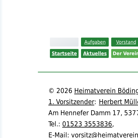
Aufgaben
Vorstand
Startseite
Aktuelles
Der Verei
©
2026
Heimatverein Böding
1. Vorsitzender
:
Herbert Müll
Am Hennefer Damm 17,
537
Tel.
:
01523 3553836
,
E-Mail:
vorsitz@heimatverei