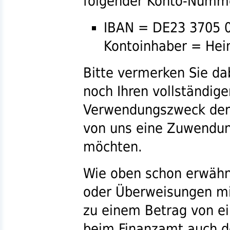
folgender Konto-Numme
IBAN
= DE23 3705 0
Kontoinhaber = Hei
Bitte vermerken Sie d
noch Ihren vollständig
Verwendungszweck der 
von uns eine Zuwendun
möchten.
Wie oben schon erwähn
oder Überweisungen mi
zu einem Betrag von
ei
beim Finanzamt auch d