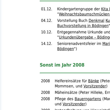
01.12.
Kindergartengruppe der
Kita
"
Weihnachtsbaumschmücken in
04.12.
Vorstellung Buch
Denkmal
Ku
Buchvorstellung in Bödingen
10.12.
Entgegennahme Urkunde und 
"
Urkundenübergabe – Bödingen
14.12.
Seniorenadventsfeier im
Mar
Bödingen
")
Sonst im Jahr 2008
2008
Helfereinsätze für
Bänke
(Peter
Mommsen, und
Vorsitzender
)
2008
Mäheinsätze (Peter Hilleke, Er
2008
Pflege des
Bauerngartens
(Mar
und
Vorsitzender
)