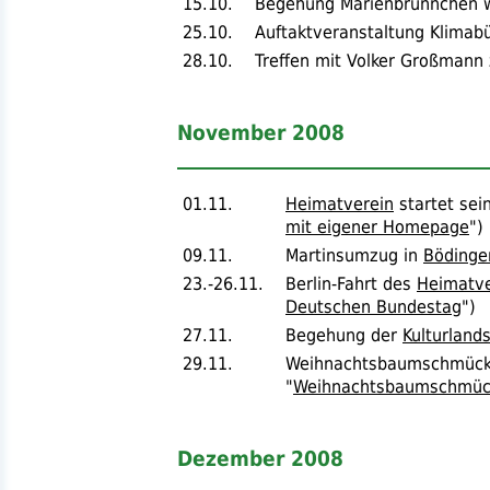
15.10.
Begehung Marienbrünnchen w
25.10.
Auftaktveranstaltung Klimab
28.10.
Treffen mit Volker Großman
November 2008
01.11.
Heimatverein
startet sei
mit eigener Homepage
")
09.11.
Martinsumzug in
Bödinge
23.-26.11.
Berlin-Fahrt des
Heimatve
Deutschen Bundestag
")
27.11.
Begehung der
Kulturland
29.11.
Weihnachtsbaumschmüc
"
Weihnachtsbaumschmücken
Dezember 2008