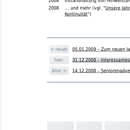
2008
Instandhaltung von Hinweistafe
2008
... und mehr (
vgl.
"
Unsere Jah
Kontinuität
")
< neuer
05.01.2009 – Zum neuen J
hier:
31.12.2008 – Interessantes 
älter >
14.12.2008 – Seniorenadve