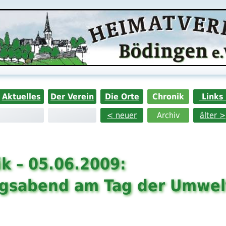
Aktuelles
Der Verein
Die Orte
Chronik
Links
< neuer
Archiv
älter >
k – 05.06.2009:
agsabend am Tag der Umwel