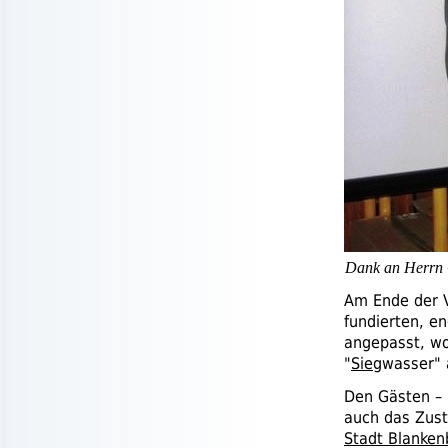
Dank an Herrn
Am Ende der 
fundierten, e
angepasst, wo
"
Sieg
wasser" 
Den Gästen – 
auch das Zu
Stadt Blanken