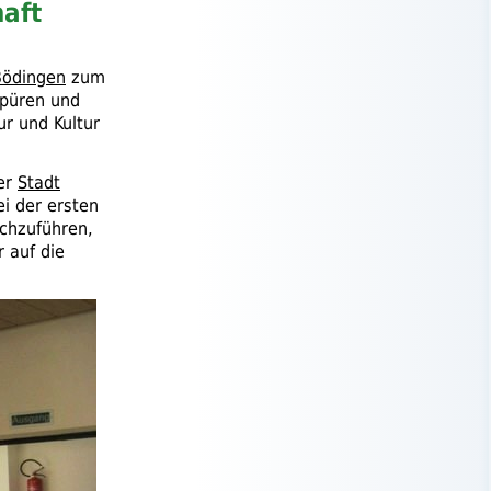
aft
Bödingen
zum
spüren und
r und Kultur
der
Stadt
i der ersten
rchzuführen,
 auf die