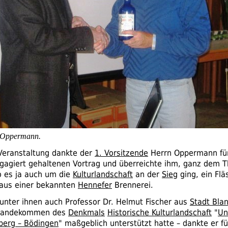
 Oppermann.
Veranstaltung dankte der
1. Vorsitzende
Herrn Oppermann fü
ngagiert gehaltenen Vortrag und überreichte ihm, ganz dem
 es ja auch um die
Kulturlandschaft
an der
Sieg
ging, ein Fl
aus einer bekannten
Hennefer
Brennerei.
unter ihnen auch Professor
Dr.
Helmut Fischer aus
Stadt Bla
standekommen des
Denkmals
Historische Kulturlandschaft
"
Un
berg – Bödingen
" maßgeblich unterstützt hatte – dankte er fü