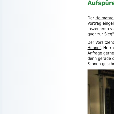
Aufspüre
Der
Heimatve
Vortrag einge
Inszenieren 
quer zur
Sieg
"
Der
Vorsitzen
Hennef
, Herr
Anfrage gerne 
denn gerade d
Fahnen geschr