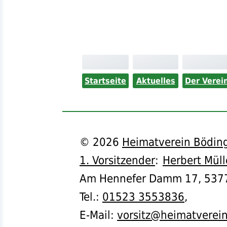
Startseite
Aktuelles
Der Verei
©
2026
Heimatverein Böding
1. Vorsitzender
:
Herbert Müll
Am Hennefer Damm 17,
537
Tel.
:
01523 3553836
,
E-Mail:
vorsitz@heimatverei