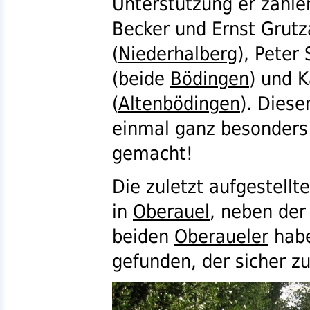
Unterstützung er zählen
Becker und Ernst Grutz
(
Niederhalberg
), Peter
(beide
Bödingen
) und 
(
Altenbödingen
). Diese
einmal ganz besonders 
gemacht!
Die zuletzt aufgestellt
in
Oberauel
, neben der
beiden
Oberaueler
habe
gefunden, der sicher z