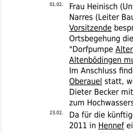
01.02.
Frau Heinisch (U
Narres (Leiter Ba
Vorsitzende
bespr
Ortsbegehung di
"Dorfpumpe
Alte
Altenbödingen mu
Im Anschluss find
Oberauel
statt, w
Dieter Becker m
zum Hochwassers
23.02.
Da für die künft
2011 in
Hennef
ei