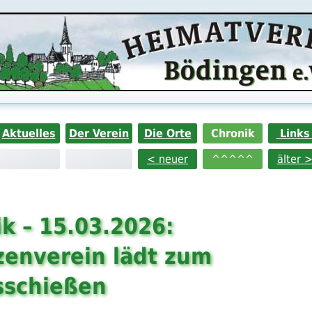
Aktuelles
Der Verein
Die Orte
Chronik
Link
< neuer
^^^^^
älter 
k – 15.03.2026:
zenverein lädt zum
sschießen