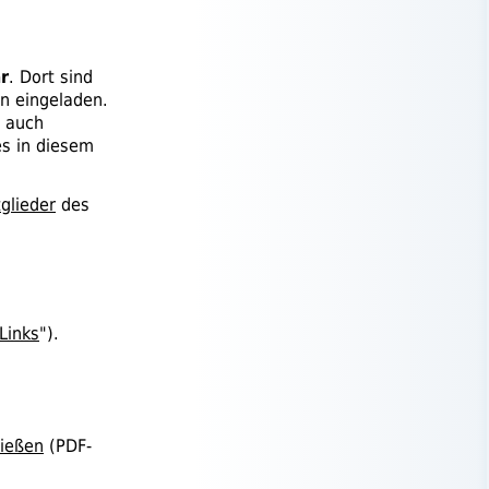
r
. Dort sind
 eingeladen.
h auch
es in diesem
tglieder
des
Links
").
hießen
(
PDF
-