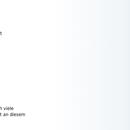
t
h viele
ft an diesem