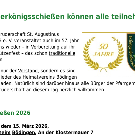
erkönigsschießen können alle teiln
bruderschaft
St.
Augustinus
9
e. V.
veranstaltet auch im 57. Jahr
s wieder – in Vorbereitung auf ihr
hützenfest – das schon
traditionelle
n.
t nur der
Vorstand
, sondern es sind
lieder
des
Heimatvereins Bödingen
eladen. Natürlich sind darüber hinaus alle Bürger der Pfarrge
ruderschaft an diesem Tag herzlich willkommen.
ießen 2026
 dem 15. März 2026,
heim
Bödingen
, An der Klostermauer 7