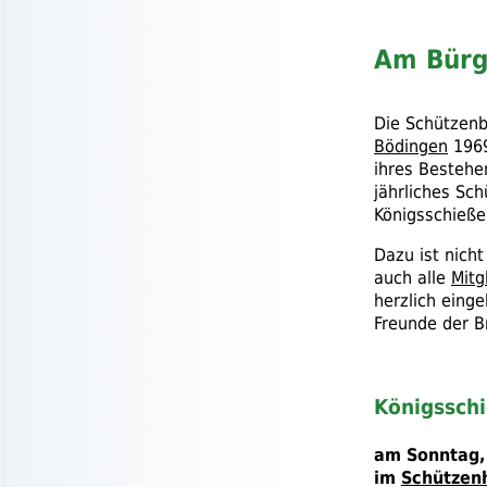
Am Bürg
Die Schützen
Bödingen
196
ihres Bestehen
jährliches Sc
Königsschieße
Dazu ist nich
auch alle
Mitg
herzlich eing
Freunde der B
Königssch
am Sonntag,
im
Schützen