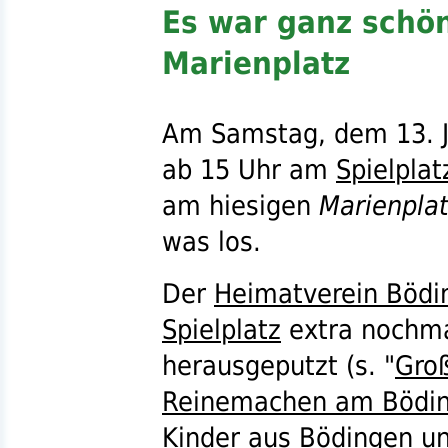
Es war ganz schön
Marienplatz
Am Samstag, dem 13. J
ab 15 Uhr am
Spielplat
am hiesigen
Marienpla
was los.
Der
Heimatverein Bödi
Spielplatz
extra nochm
herausgeputzt (
s.
"
Gro
Reinemachen am Böding
Kinder aus
Bödingen
un