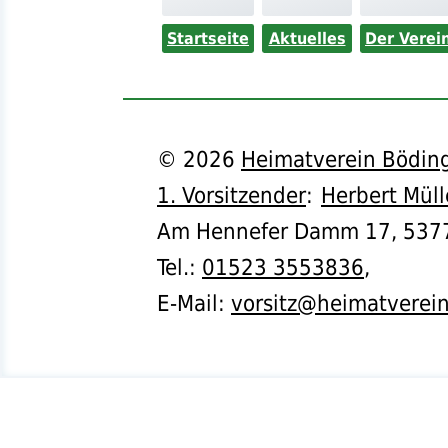
Startseite
Aktuelles
Der Verei
©
2026
Heimatverein Böding
1. Vorsitzender
:
Herbert Müll
Am Hennefer Damm 17,
537
Tel.
:
01523 3553836
,
E-Mail:
vorsitz@heimatverei