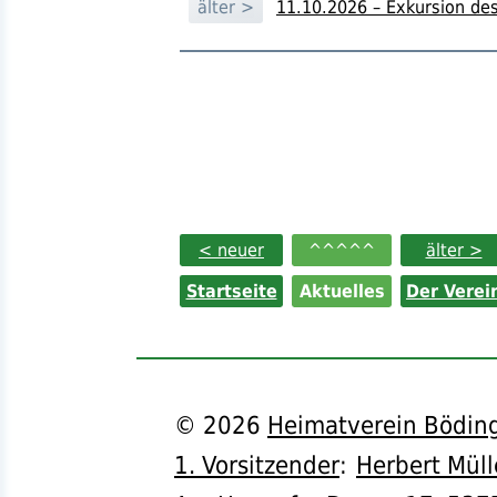
älter >
11.10.2026 – Exkursion de
< neuer
^^^^^
älter >
Startseite
Aktuelles
Der Verei
©
2026
Heimatverein Böding
1. Vorsitzender
:
Herbert Müll