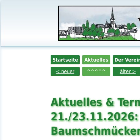
Startseite
Aktuelles
Der Verei
< neuer
^^^^^
älter >
Aktuelles & Ter
21./23.11.2026:
Baumschmücken