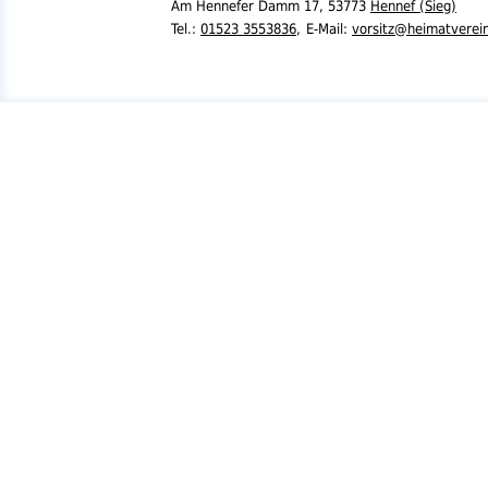
Am Hennefer Damm 17,
53773
Hennef (Sieg)
Tel.
:
01523 3553836
,
E-Mail:
vorsitz@heimatverei