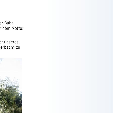
er Bahn
er dem Motto:
er
unseres
terbach" zu