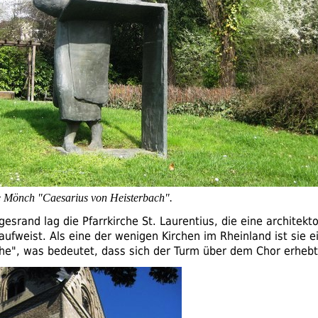
e Mönch "Caesarius von Heisterbach".
esrand lag die Pfarrkirche
St.
Laurentius, die eine architekt
aufweist. Als eine der wenigen Kirchen im Rheinland ist sie 
he", was bedeutet, dass sich der Turm über dem Chor erhebt