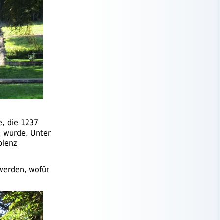
e, die 1237
n wurde. Unter
blenz
 werden, wofür