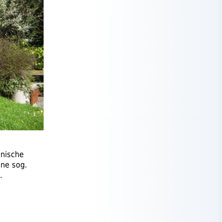
onische
eine
sog.
.