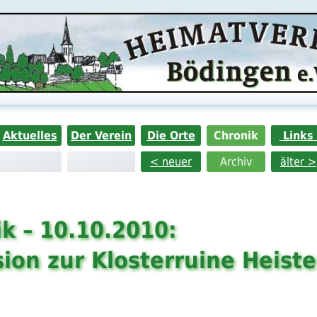
Aktuelles
Der Verein
Die Orte
Chronik
Links
< neuer
Archiv
älter >
k – 10.10.2010:
ion zur Klosterruine Heist