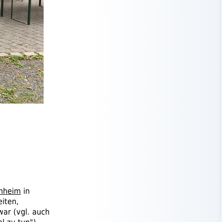
nheim
in
iten,
war (
vgl.
auch