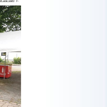
l zu tun
").