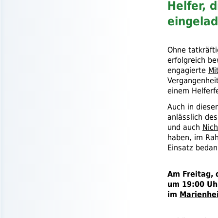
Helfer, 
eingela
Ohne tatkräft
erfolgreich be
engagierte
Mi
Vergangenheit 
einem Helferf
Auch in diese
anlässlich de
und auch
Nich
haben, im Rah
Einsatz bedan
Am Freitag, 
um 19:00 Uh
im
Marienhe