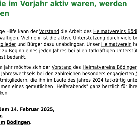
die im Vorjahr aktiv waren, werden
den
ige Hilfe kann der
Vorstand
die Arbeit des
Heimatvereins Böd
wältigen. Vielmehr ist die aktive Unterstützung durch viele 
tglieder
und Bürger dazu unabdingbar. Unser
Heimatverein
ha
zu Beginn eines jeden Jahres bei allen tatkräftigen Unterstü
est bedankt.
m Jahr möchte sich der
Vorstand
des
Heimatvereins Bödinge
s Jahreswechsels bei den zahlreichen besonders engagierten
tmitgliedern
, die ihn im Laufe des Jahres 2024 tatkräftig unte
men eines gemütlichen "Helferabends" ganz herzlich für ihre
ken.
dem 14. Februar 2025,
r,
im
Bödingen
.