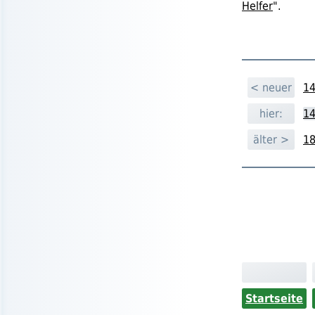
Helfer
".
< neuer
14
hier:
14
älter >
18
Startseite