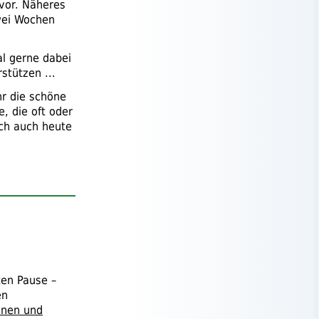
vor. Näheres
zwei Wochen
l gerne dabei
stützen ...
hr die schöne
, die oft oder
ich auch heute
ten Pause –
en
nnen und