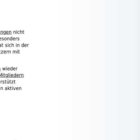
ingen
nicht
besonders
t sich in der
tzern mit
n
wieder
Mitgliedern
rstützt
n aktiven