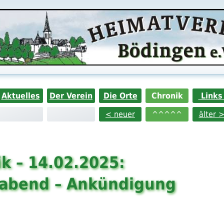
Aktuelles
Der Verein
Die Orte
Chronik
Link
< neuer
^^^^^
älter 
k – 14.02.2025:
rabend – Ankündigung