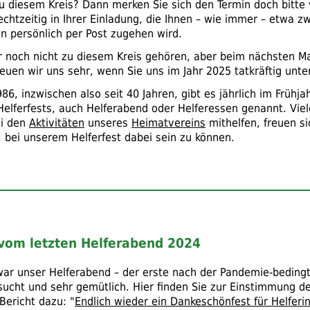
u diesem Kreis? Dann merken Sie sich den Termin doch bitte 
echtzeitig in Ihrer Einladung, die Ihnen – wie immer – etwa 
n persönlich per Post zugehen wird.
 noch nicht zu diesem Kreis gehören, aber beim nächsten Ma
reuen wir uns sehr, wenn Sie uns im Jahr 2025 tatkräftig
unter
986, inzwischen also seit 40 Jahren, gibt es jährlich im Frühja
elferfests, auch Helferabend oder Helferessen genannt. Viele
ei den
Aktivitäten
unseres
Heimatvereins
mithelfen, freuen s
, bei unserem Helferfest dabei sein zu können.
vom letzten Helferabend 2024
war unser Helferabend – der erste nach der Pandemie-beding
sucht und sehr gemütlich. Hier finden Sie zur Einstimmung d
Bericht dazu: "
Endlich wieder ein Dankeschönfest für Helferi