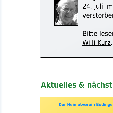
24. Juli i
verstorben
Bitte les
Willi Kurz
.
Aktuelles & nächs
Der Heimatverein Böding