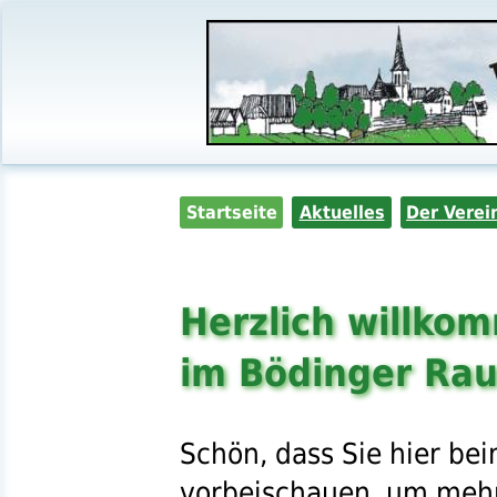
Startseite
Aktuelles
Der Verei
Herzlich willko
im Bödinger Ra
Schön, dass Sie hier be
vorbeischauen, um meh