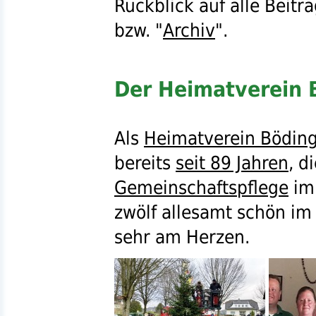
Rückblick auf alle Beitr
bzw.
"
Archiv
".
Der Heimatverein B
Als
Heimatverein Bödin
bereits
seit 89 Jahren
, d
Gemeinschaftspflege
i
zwölf allesamt schön i
sehr am Herzen.