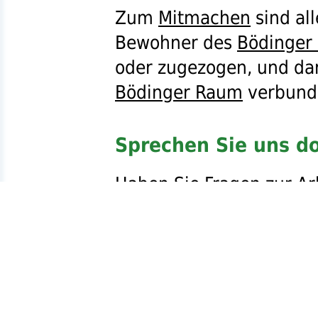
Zum
Mitmachen
sind al
Bewohner des
Bödinger
oder zugezogen, und dar
Bödinger Raum
verbunde
Sprechen Sie uns do
Haben Sie Fragen zur
Ar
Möchten Sie Lob äußern
geben oder Kritik üben? 
sich kreativ einbringen
Kontakt
zu uns aufnehme
unseren nächsten
Aktivi