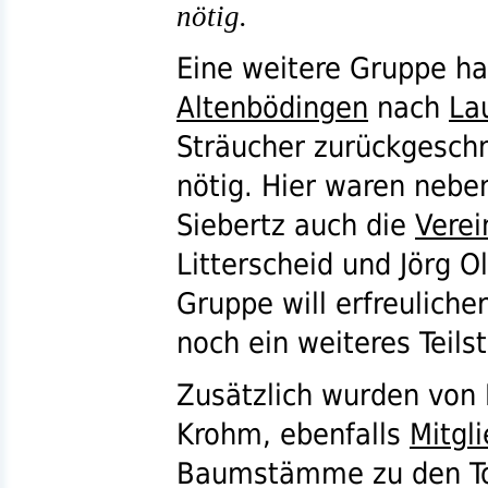
nötig.
Eine weitere Gruppe h
Altenbödingen
nach
La
Sträucher zurückgeschn
nötig. Hier waren nebe
Siebertz auch die
Verei
Litterscheid und Jörg O
Gruppe will erfreuliche
noch ein weiteres Teils
Zusätzlich wurden von 
Krohm, ebenfalls
Mitgl
Baumstämme zu den T