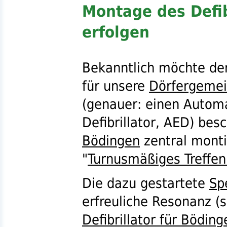
Montage des Defibr
erfolgen
Bekanntlich möchte de
für unsere
Dörfergemei
(genauer: einen Automa
Defibrillator,
AED
) bes
Bödingen
zentral monti
"
Turnusmäßiges Treffen
Die dazu gestartete
Sp
erfreuliche Resonanz (
s
Defibrillator für Böding