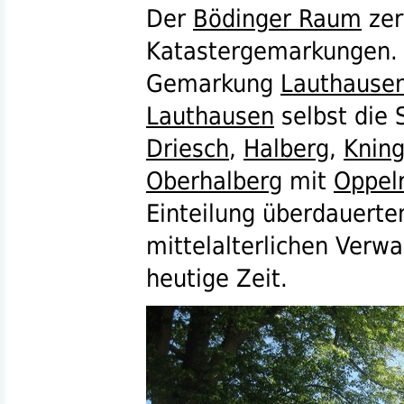
Der
Bödinger Raum
zerf
Katastergemarkungen. 
Gemarkung
Lauthause
Lauthausen
selbst die
Driesch
,
Halberg
,
Kning
Oberhalberg
mit
Oppel
Einteilung überdauerten
mittelalterlichen Verwa
heutige Zeit.