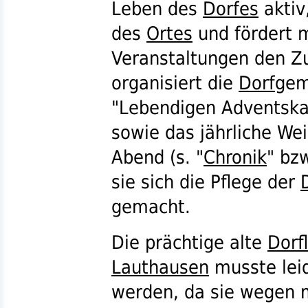
Leben des
Dorfes
aktiv
des
Ortes
und fördert 
Veranstaltungen den 
organisiert die
Dorf
gem
"Lebendigen Adventskal
sowie das jährliche We
Abend (
s.
"
Chronik
"
bzw
sie sich die Pflege der
gemacht.
Die prächtige alte
Dorf
Lauthausen
musste leid
werden, da sie wegen ma