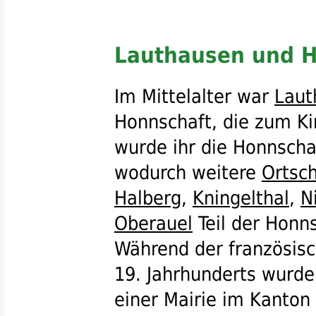
Lauthausen und 
Im Mittelalter war
Laut
Honnschaft, die zum Ki
wurde ihr die Honnsch
wodurch weitere
Ortsc
Halberg
,
Kningelthal
,
N
Oberauel
Teil der Honn
Während der französis
19. Jahrhunderts wurd
einer Mairie im Kanton