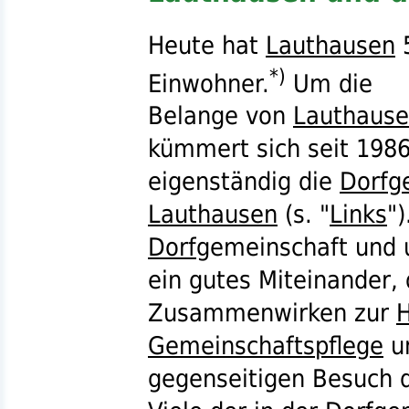
Heute hat
Lauthausen
*)
Einwohner.
Um die
Belange von
Lauthaus
kümmert sich seit 198
eigenständig die
Dorfg
Lauthausen
(
s.
"
Links
"
Dorf
gemeinschaft und
ein gutes Miteinander,
Zusammenwirken zur
H
Gemeinschaftspflege
u
gegenseitigen Besuch 