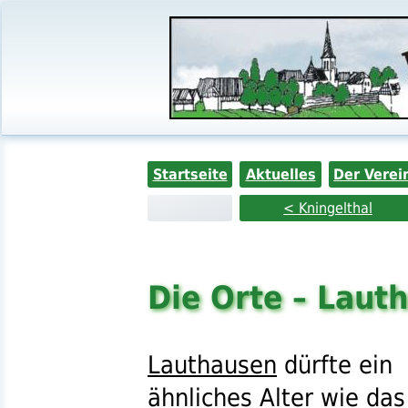
Startseite
Aktuelles
Der Verei
< Kningelthal
Die Orte – Laut
Lauthausen
dürfte ein
ähnliches Alter wie das