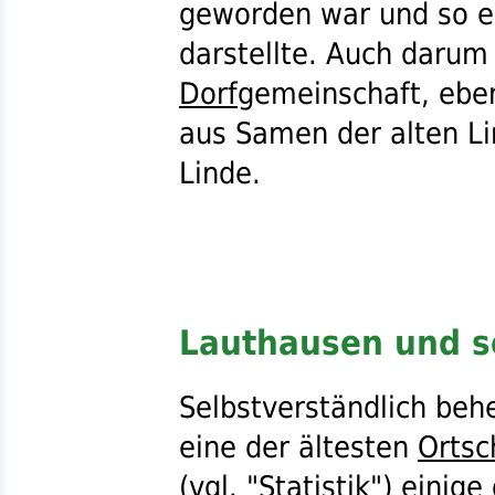
geworden war und so e
darstellte. Auch darum
Dorf
gemeinschaft, ebe
aus Samen der alten L
Linde.
Lauthausen und s
Selbstverständlich beh
eine der ältesten
Ortsc
(
vgl.
"
Statistik
") einige