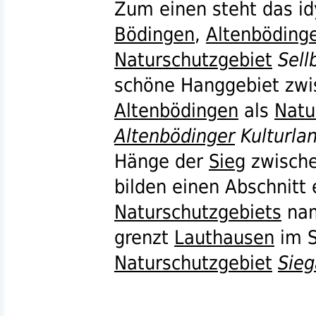
Zum einen steht das idy
Bödingen
,
Altenböding
Naturschutzgebiet
Sell
schöne Hanggebiet zw
Altenbödingen
als
Natu
Altenbödinger
Kulturla
Hänge der
Sieg
zwisch
bilden einen Abschnitt 
Naturschutzgebiets
na
grenzt
Lauthausen
im S
Naturschutzgebiet
Sie