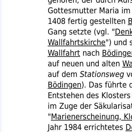
Gottesmutter Maria im 
1408 fertig gestellten
B
Gang setzte (
vgl.
"
Denk
Wallfahrtskirche
") und
Wallfahrt
nach
Bödinge
auf neuen und alten
Wa
auf dem
Stationsweg
v
Bödingen
). Das führte
Entstehen des Kloster
im Zuge der Säkularisa
"
Marienerscheinung, Kl
Jahr 1984 errichtetes
D